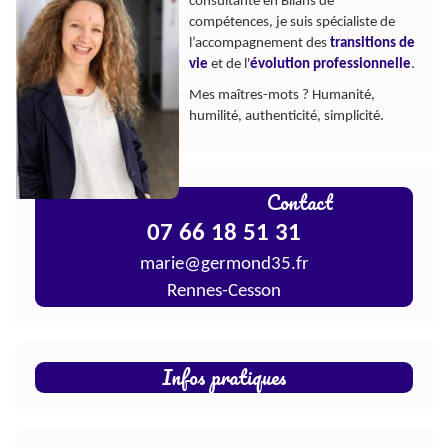
consultante en Bilans de
l
compétences, je suis spécialiste de
a
l’accompagnement des
transitions de
i
vie
et de l'
évolution professionnelle
.
s
Mes maîtres-mots ? Humanité,
s
humilité, authenticité, simplicité.
e
r
c
e
Contact
c
07 66 18 51 31
h
a
marie@germond35.fr
m
Rennes-Cesson
p
v
i
d
Infos pratiques
e
.