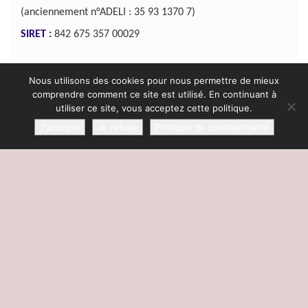
(anciennement n°ADELI : 35 93 1370 7)
SIRET :
842 675 357 00029
Nous utilisons des cookies pour nous permettre de mieux
comprendre comment ce site est utilisé. En continuant à
Osez !
Ethique
Mentions lé
utiliser ce site, vous acceptez cette politique.
J'accepte
Je refuse
Politique de confidentialité