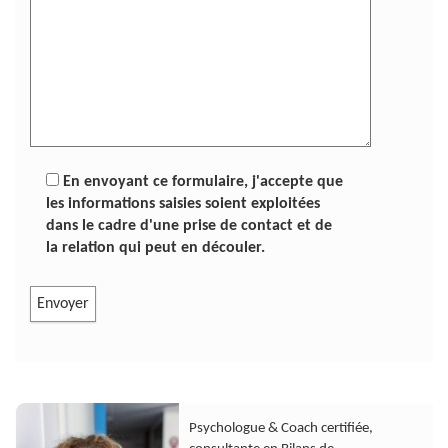
En envoyant ce formulaire, j'accepte que
les informations saisies soient exploitées
dans le cadre d'une prise de contact et de
la relation qui peut en découler.
V
e
u
i
l
l
e
Psychologue & Coach certifiée,
z