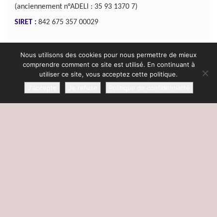
(anciennement n°ADELI : 35 93 1370 7)
SIRET :
842 675 357 00029
Nous utilisons des cookies pour nous permettre de mieux
comprendre comment ce site est utilisé. En continuant à
Osez !
Ethique
Mentions lé
utiliser ce site, vous acceptez cette politique.
J'accepte
Je refuse
Politique de confidentialité